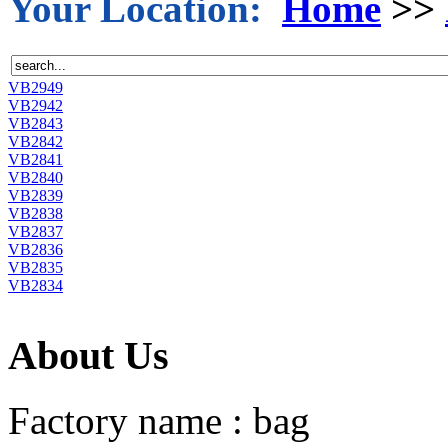
Your Location:
Home
>>
VB2949
VB2942
VB2843
VB2842
VB2841
VB2840
VB2839
VB2838
VB2837
VB2836
VB2835
VB2834
About Us
Factory name : bag