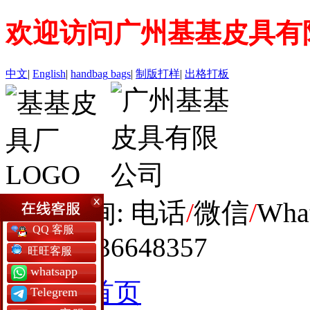
欢迎访问广州基基皮具有
中文
|
English
|
handbag
bags
|
制版打样
|
出格打板
全球咨询: 电话
/
微信
/
Wha
QQ 客服
+86 19936648357
旺旺客服
whatsapp
网站首页
Telegrem