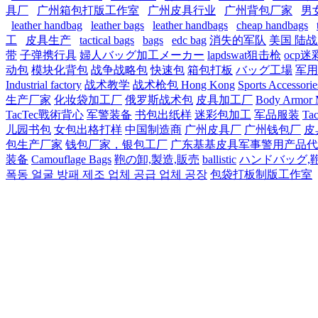
具厂
广州箱包打版工作室
广州皮具行业
广州背包厂家
男
leather handbag
leather bags
leather handbags
cheap handbags
工
皮具生产
tactical bags
bags
edc bag
消失的军队
美国 陆
带
子弹携行具
婦人バッグ加工メーカー
lapdswat狙击枪
ocp迷
动包
模块化背包
战争战略包
快速包
箱包打板
バッグ工場
军用
Industrial factory
战术教学
战术枪包 Hong Kong
Sports Accessorie
生产厂家
化妆袋加工厂
俄罗斯战术包
皮具加工厂
Body Armor M
TacTec戰術背心
军警装备
书包出纸样
迷彩包加工
军品服装
Tac
儿园书包
女包出格打样
中国制造商
广州皮具厂
广州钱包厂
皮
包生产厂家
钱包厂家，银包工厂
广东基基皮具军事警用产品代
装备
Camouflage Bags
鞄の卸,製造,販売
ballistic
ハンドバッグ,
폭동 얼굴 방패 제조 업체 공급 업체 공장
包袋打板制版工作室