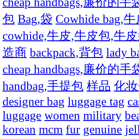
cheap handbags,廉价的手
包
Bag,袋
Cowhide bag,
cowhide,牛皮,牛皮包,牛
造商
backpack,背包
lady
cheap handbags,廉价的手
handbag,手提包
样品
化妆
designer bag
luggage tag
ca
luggage
women
military
be
korean
mcm
fur
genuine
jel