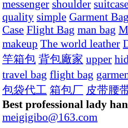
messenger
shoulder
suitcas
quality
simple
Garment Ba
Case
Flight Bag
man bag
M
makeup
The world leather
D
竿箱包
背包廠家
upper
hi
travel bag
flight bag
garmen
包袋代工
箱包厂
皮带腰
Best professional lady ha
meigigibo@163.com