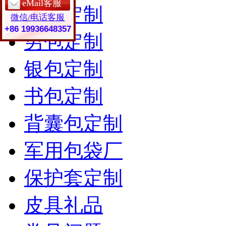
eMail客服
女包定制
微信/电话客服
+86 19936648357
男包定制
银包定制
书包定制
背囊包定制
军用包袋厂
保护套定制
皮具礼品