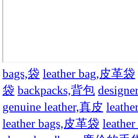
bags,袋
leather bag,皮革袋
袋
backpacks,背包
design
genuine leather,真皮
leat
leather bags,皮革袋
leath