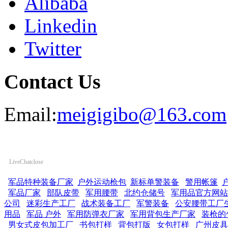
Alibaba
Linkedin
Twitter
Contact Us
Email:
meigigibo@163.com
LiveChat
close
军品特种装备厂家
户外运动枪包
新标单警装备
警用帐篷
军品厂家
部队皮带
军用腰带
北约仓储号
军用品官方网站
公司
迷彩生产工厂
战术装备工厂
军警装备
公安腰带工厂
用品
军品 户外
军用防弹衣厂家
军用背包生产厂家
装枪的
男女式皮包加工厂
书包打样
背包打版
女包打样
广州皮具