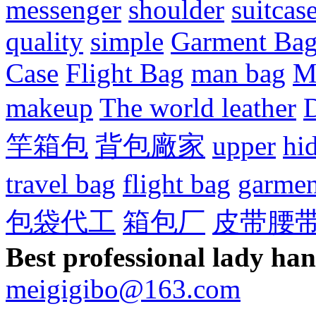
messenger
shoulder
suitcas
quality
simple
Garment Ba
Case
Flight Bag
man bag
M
makeup
The world leather
D
竿箱包
背包廠家
upper
hi
travel bag
flight bag
garmen
包袋代工
箱包厂
皮带腰
Best professional lady ha
meigigibo@163.com