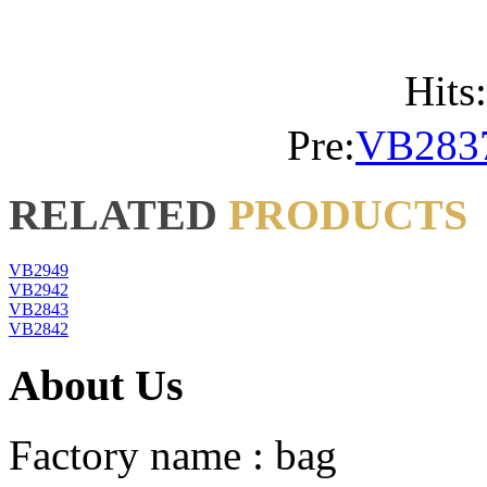
Hits
Pre:
VB283
RELATED
PRODUCTS
VB2949
VB2942
VB2843
VB2842
About Us
Factory name : bag