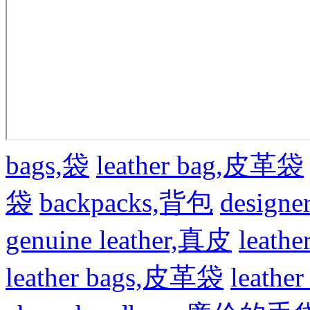
bags,袋
leather bag,皮革袋
袋
backpacks,背包
design
genuine leather,真皮
leat
leather bags,皮革袋
leath