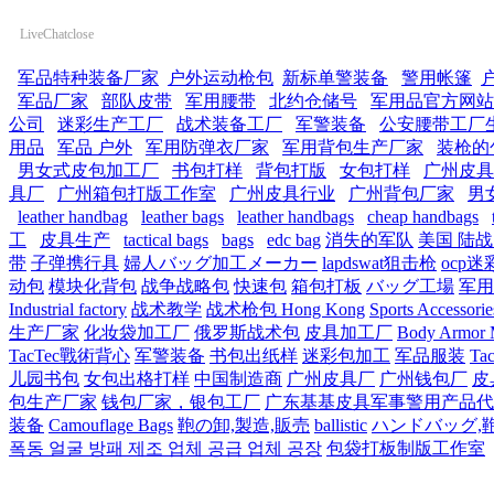
LiveChat
close
军品特种装备厂家
户外运动枪包
新标单警装备
警用帐篷
军品厂家
部队皮带
军用腰带
北约仓储号
军用品官方网站
公司
迷彩生产工厂
战术装备工厂
军警装备
公安腰带工厂
用品
军品 户外
军用防弹衣厂家
军用背包生产厂家
装枪的
男女式皮包加工厂
书包打样
背包打版
女包打样
广州皮具
具厂
广州箱包打版工作室
广州皮具行业
广州背包厂家
男
leather handbag
leather bags
leather handbags
cheap handbags
工
皮具生产
tactical bags
bags
edc bag
消失的军队
美国 陆
带
子弹携行具
婦人バッグ加工メーカー
lapdswat狙击枪
ocp迷
动包
模块化背包
战争战略包
快速包
箱包打板
バッグ工場
军用
Industrial factory
战术教学
战术枪包 Hong Kong
Sports Accessorie
生产厂家
化妆袋加工厂
俄罗斯战术包
皮具加工厂
Body Armor M
TacTec戰術背心
军警装备
书包出纸样
迷彩包加工
军品服装
Tac
儿园书包
女包出格打样
中国制造商
广州皮具厂
广州钱包厂
皮
包生产厂家
钱包厂家，银包工厂
广东基基皮具军事警用产品代
装备
Camouflage Bags
鞄の卸,製造,販売
ballistic
ハンドバッグ,
폭동 얼굴 방패 제조 업체 공급 업체 공장
包袋打板制版工作室