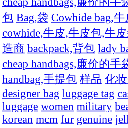
cheap handbags,廉价的手
包
Bag,袋
Cowhide bag,
cowhide,牛皮,牛皮包,牛
造商
backpack,背包
lady
cheap handbags,廉价的手
handbag,手提包
样品
化妆
designer bag
luggage tag
ca
luggage
women
military
be
korean
mcm
fur
genuine
jel