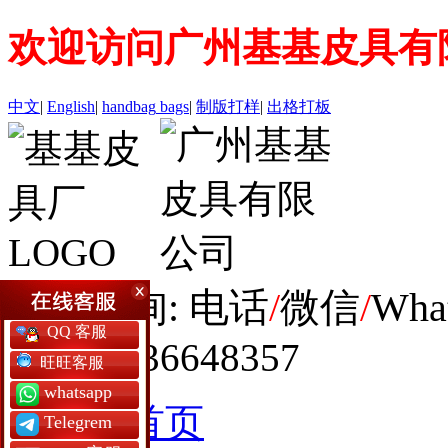
欢迎访问广州基基皮具有
中文
|
English
|
handbag
bags
|
制版打样
|
出格打板
全球咨询: 电话
/
微信
/
Wha
QQ 客服
+86 19936648357
旺旺客服
whatsapp
网站首页
Telegrem