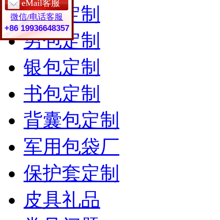
eMail客服
女包定制
微信/电话客服
+86 19936648357
男包定制
银包定制
书包定制
背囊包定制
军用包袋厂
保护套定制
皮具礼品