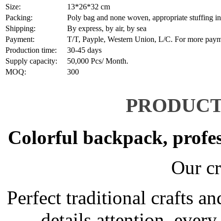
Size:
13*26*32 cm
Packing:
Poly bag and none woven, appropriate stuffing insi
Shipping:
By express, by air, by sea
Payment:
T/T, Payple, Western Union, L/C. For more payment
Production time:
30-45 days
Supply capacity:
50,000 Pcs/ Month.
MOQ:
300
PRODUC
Colorful backpack, profe
Our cr
Perfect traditional crafts
details attention, ever