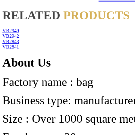
RELATED
PRODUCTS
VB2949
VB2942
VB2843
VB2841
About Us
Factory name : bag
Business type: manufacture
Size : Over 1000 square me