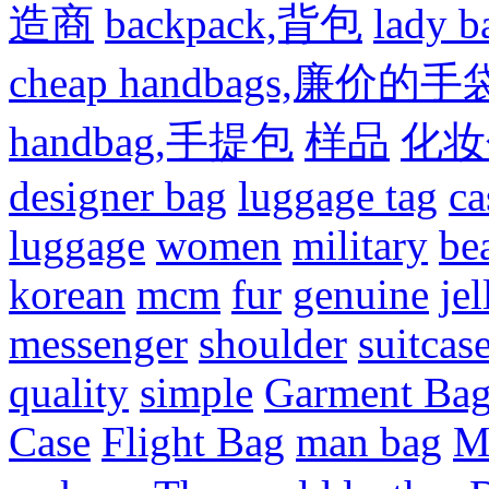
造商
backpack,背包
lady
cheap handbags,廉价的手
handbag,手提包
样品
化妆
designer bag
luggage tag
ca
luggage
women
military
be
korean
mcm
fur
genuine
jel
messenger
shoulder
suitcas
quality
simple
Garment Ba
Case
Flight Bag
man bag
M