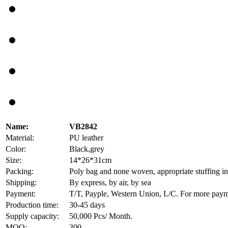
Name:
VB2842
Material:
PU leather
Color:
Black,grey
Size:
14*26*31cm
Packing:
Poly bag and none woven, appropriate stuffing insi
Shipping:
By express, by air, by sea
Payment:
T/T, Payple, Western Union, L/C. For more payment
Production time:
30-45 days
Supply capacity:
50,000 Pcs/ Month.
MOQ:
300