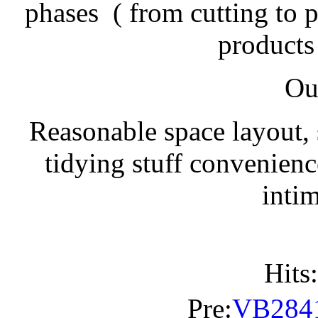
phases ( from cutting to p
products 
Ou
Reasonable space layout, 
tidying stuff convenienc
intim
Hits
Pre:
VB284