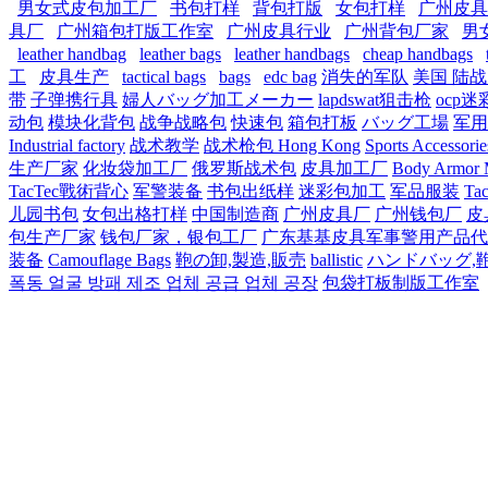
男女式皮包加工厂
书包打样
背包打版
女包打样
广州皮具
具厂
广州箱包打版工作室
广州皮具行业
广州背包厂家
男
leather handbag
leather bags
leather handbags
cheap handbags
工
皮具生产
tactical bags
bags
edc bag
消失的军队
美国 陆
带
子弹携行具
婦人バッグ加工メーカー
lapdswat狙击枪
ocp迷
动包
模块化背包
战争战略包
快速包
箱包打板
バッグ工場
军用
Industrial factory
战术教学
战术枪包 Hong Kong
Sports Accessorie
生产厂家
化妆袋加工厂
俄罗斯战术包
皮具加工厂
Body Armor M
TacTec戰術背心
军警装备
书包出纸样
迷彩包加工
军品服装
Tac
儿园书包
女包出格打样
中国制造商
广州皮具厂
广州钱包厂
皮
包生产厂家
钱包厂家，银包工厂
广东基基皮具军事警用产品代
装备
Camouflage Bags
鞄の卸,製造,販売
ballistic
ハンドバッグ,
폭동 얼굴 방패 제조 업체 공급 업체 공장
包袋打板制版工作室