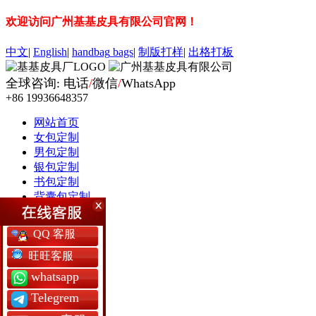
欢迎访问广州基基皮具有限公司官网！
中文
|
English
|
handbag
bags
|
制版打样
|
出格打板
全球咨询: 电话
/
微信
/
WhatsApp
+86 19936648357
网站首页
女包定制
男包定制
银包定制
书包定制
背囊包定制
军用包袋厂
保护套定制
QQ 客服
皮具礼品
常见问题
旺旺客服
工厂简介
whatsapp
Telegrem