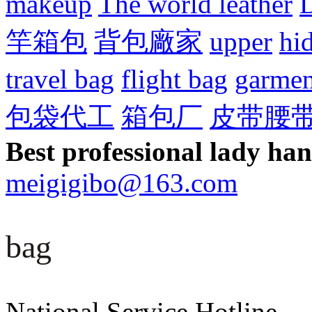
makeup
The world leather
D
竿箱包
背包廠家
upper
hi
travel bag
flight bag
garmen
包袋代工
箱包厂
皮带腰
Best professional lady ha
meigigibo@163.com
bag
National Service Hotline