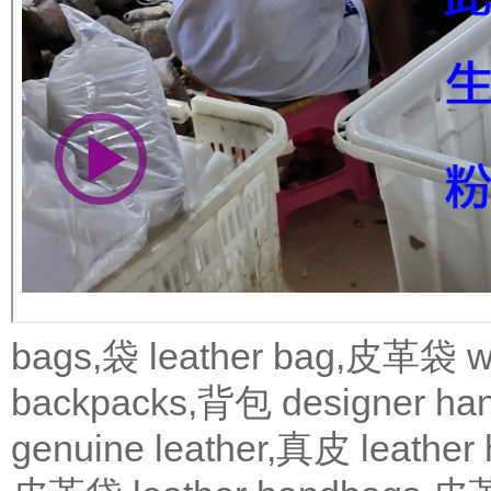
bags,袋
leather bag,皮革袋
w
backpacks,背包
designer 
genuine leather,真皮
leath