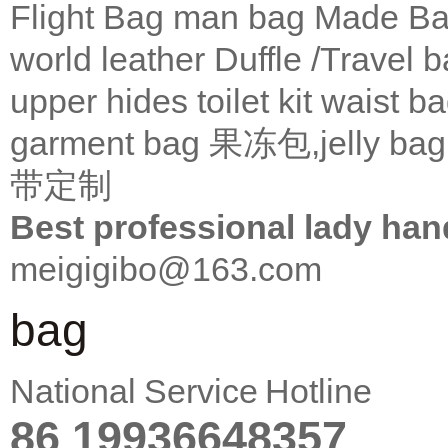
Flight Bag
man bag
Made Ba
world leather
Duffle /Travel 
upper
hides
toilet kit
waist b
garment bag
果冻包,jelly bag
带定制
Best professional lady han
meigigibo@163.com
bag
National Service Hotline
86 19936648357