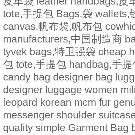
皮革袋
leather handbags
tote,手提包
Bags,袋
wallets
canvas,帆布袋,帆布包
cowh
manufacturers,中国制造商
b
tyvek bags,特卫强袋
cheap
包
tote,手提包
handbag,手
candy bag
designer bag
lugg
designer
luggage
women
mil
leopard
korean
mcm
fur
genu
messenger
shoulder
suitcas
quality
simple
Garment Bag