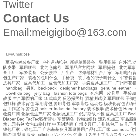
Twitter
Contact Us
Email:
meigigibo@163.com
LiveChat
close
军品特种装备厂家
户外运动枪包
新标单警装备
警用帐篷
户外运,
队皮带
军用腰带
北约仓储号
军用品官方网站
军用提包
北约军事
备工厂
军警装备
公安腰带工厂生产
防弹器材生产厂家
军用电台
包生产厂家
装枪的包叫什么
手枪袋
装手枪的袋子叫什么
军警装
皮具厂家
皮具代加工
皮包代加工厂家
手袋皮具加工厂
广州市花
handbag
男包
backpack
designer handbags
genuine leather
Cowhide bag
jelly bag
fashion tote bags
包包网
皮具网
手袋加
战服
生产军帽的厂家
18式单兵
反恐探照灯
酒精测试仪
军用腰带
子弹
包打样
战术背包
军用背包,警用背包
军事背包
运动包
模块化背包
战争
品工作室
军警包袋
holster Industrial factory
战术教学
战术枪包 Hong 
妆袋厂商
化妆包生产厂家
化妆袋加工厂
俄罗斯战术包
皮具加工厂
Bod
Diaper Bag
TacTec戰術背心
军警装备
书包出纸样
迷彩包加工
军品服
幼儿园书包
女包出格打样
中国制造商
广州皮具厂
广州钱包厂
皮具厂
钱包厂家，银包工厂
广东基基皮具军事警用产品代工厂家
cosmetic
鞄の卸,製造,販売
ballistic
ハンドバッグ,鞄
サステナブルカスタムバッ