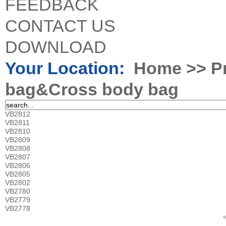
FEEDBACK
CONTACT US
DOWNLOAD
Your Location:
Home
>>
P
bag&Cross body bag
VB2812
VB2811
VB2810
VB2809
VB2808
VB2807
VB2806
VB2805
VB2802
VB2780
VB2779
VB2778