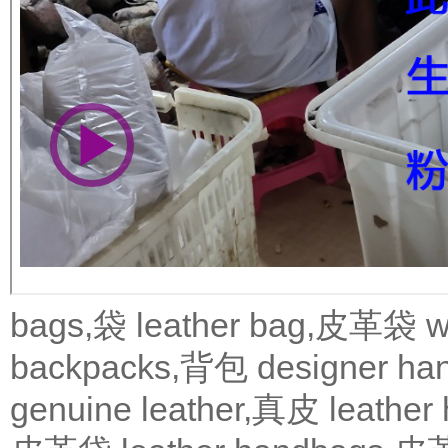
bags,袋
leather bag,皮革袋
w
backpacks,背包
designer 
genuine leather,真皮
leath