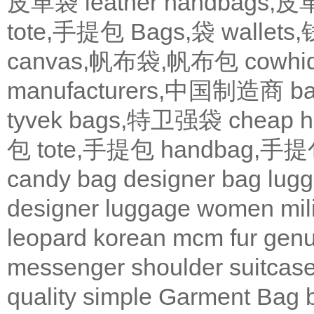
皮革袋
leather handbags
tote,手提包
Bags,袋
wallets
canvas,帆布袋,帆布包
cowh
manufacturers,中国制造商
b
tyvek bags,特卫强袋
cheap
包
tote,手提包
handbag,手
candy bag
designer bag
lugg
designer
luggage
women
mil
leopard
korean
mcm
fur
genu
messenger
shoulder
suitcas
quality
simple
Garment Bag