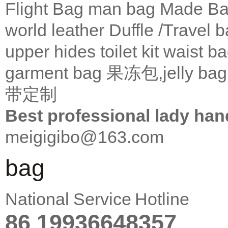
Flight Bag
man bag
Made Ba
world leather
Duffle /Travel 
upper
hides
toilet kit
waist b
garment bag
果冻包,jelly bag
带定制
Best professional lady han
meigigibo@163.com
bag
National Service Hotline
86 19936648357