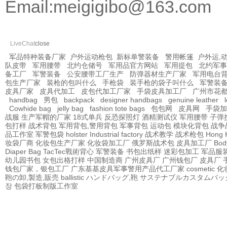
Email:
meigigibo@163.com
LiveChat
close
军品特种装备厂家
户外运动枪包
新标单警装备
警用帐篷
户外运,
队皮带
军用腰带
北约仓储号
军用品官方网站
军用提包
北约军事
备工厂
军警装备
公安腰带工厂生产
防弹器材生产厂家
军用电台
包生产厂家
装枪的包叫什么
手枪袋
装手枪的袋子叫什么
军警装
皮具厂家
皮具代加工
皮包代加工厂家
手袋皮具加工厂
广州市花
handbag
男包
backpack
designer handbags
genuine leather
Cowhide bag
jelly bag
fashion tote bags
包包网
皮具网
手袋加
战服
生产军帽的厂家
18式单兵
反恐探照灯
酒精测试仪
军用腰带
子弹
包打样
战术背包
军用背包,警用背包
军事背包
运动包
模块化背包
战争
品工作室
军警包袋
holster Industrial factory
战术教学
战术枪包 Hong 
妆袋厂商
化妆包生产厂家
化妆袋加工厂
俄罗斯战术包
皮具加工厂
Bod
Diaper Bag
TacTec戰術背心
军警装备
书包出纸样
迷彩包加工
军品服
幼儿园书包
女包出格打样
中国制造商
广州皮具厂
广州钱包厂
皮具厂
钱包厂家，银包工厂
广东基基皮具军事警用产品代工厂家
cosmetic
鞄の卸,製造,販売
ballistic
ハンドバッグ,鞄
サステナブルカスタムバッ
장
包袋打板制版工作室