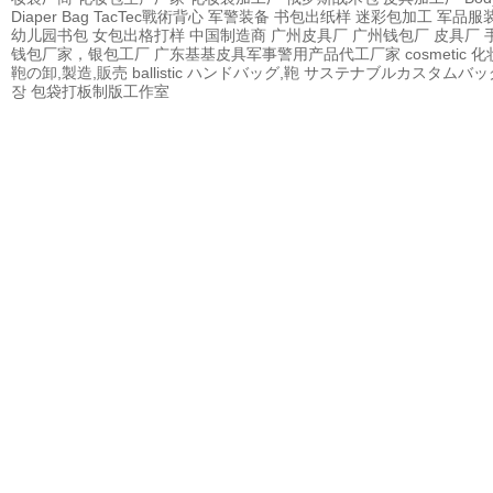
Diaper Bag
TacTec戰術背心
军警装备
书包出纸样
迷彩包加工
军品服
幼儿园书包
女包出格打样
中国制造商
广州皮具厂
广州钱包厂
皮具厂
钱包厂家，银包工厂
广东基基皮具军事警用产品代工厂家
cosmetic
鞄の卸,製造,販売
ballistic
ハンドバッグ,鞄
サステナブルカスタムバッ
장
包袋打板制版工作室