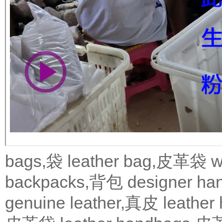
bags,袋
leather bag,皮革袋
w
backpacks,背包
designer 
genuine leather,真皮
leath