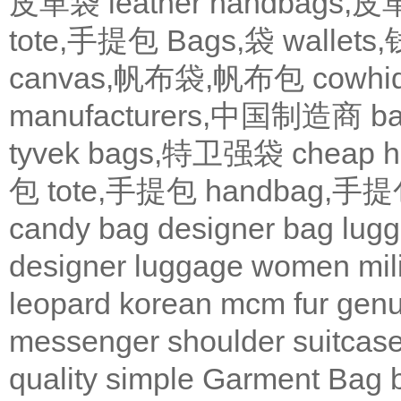
皮革袋
leather handbags
tote,手提包
Bags,袋
wallets
canvas,帆布袋,帆布包
cowh
manufacturers,中国制造商
b
tyvek bags,特卫强袋
cheap
包
tote,手提包
handbag,手
candy bag
designer bag
lugg
designer
luggage
women
mil
leopard
korean
mcm
fur
genu
messenger
shoulder
suitcas
quality
simple
Garment Bag