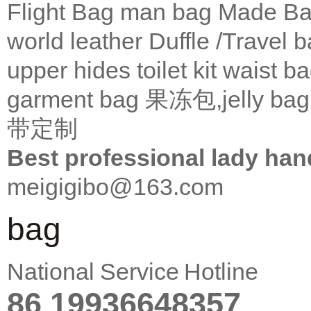
Flight Bag
man bag
Made Ba
world leather
Duffle /Travel 
upper
hides
toilet kit
waist b
garment bag
果冻包,jelly bag
带定制
Best professional lady han
meigigibo@163.com
bag
National Service Hotline
86 19936648357