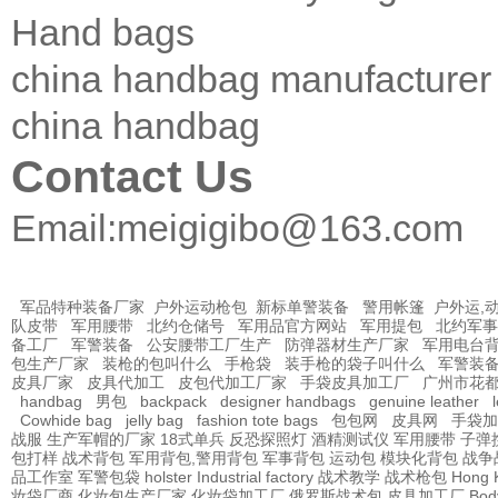
Hand bags
china handbag manufacturer
china handbag
Contact Us
Email:
meigigibo@163.com
军品特种装备厂家
户外运动枪包
新标单警装备
警用帐篷
户外运,
队皮带
军用腰带
北约仓储号
军用品官方网站
军用提包
北约军事
备工厂
军警装备
公安腰带工厂生产
防弹器材生产厂家
军用电台
包生产厂家
装枪的包叫什么
手枪袋
装手枪的袋子叫什么
军警装
皮具厂家
皮具代加工
皮包代加工厂家
手袋皮具加工厂
广州市花
handbag
男包
backpack
designer handbags
genuine leather
Cowhide bag
jelly bag
fashion tote bags
包包网
皮具网
手袋加
战服
生产军帽的厂家
18式单兵
反恐探照灯
酒精测试仪
军用腰带
子弹
包打样
战术背包
军用背包,警用背包
军事背包
运动包
模块化背包
战争
品工作室
军警包袋
holster Industrial factory
战术教学
战术枪包 Hong 
妆袋厂商
化妆包生产厂家
化妆袋加工厂
俄罗斯战术包
皮具加工厂
Bod