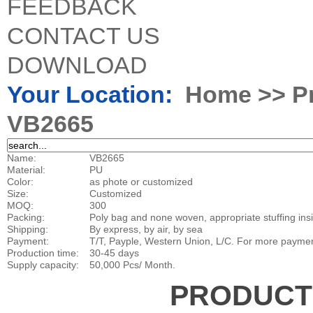
FEEDBACK
CONTACT US
DOWNLOAD
Your Location:
Home
>>
P
VB2665
Name:
VB2665
Material:
PU
Color:
as phote or customized
Size:
Customized
MOQ:
300
Packing:
Poly bag and none woven, appropriate stuffing insid
Shipping:
By express, by air, by sea
Payment:
T/T, Payple, Western Union, L/C. For more payment o
Production time:
30-45 days
Supply capacity:
50,000 Pcs/ Month.
PRODUC